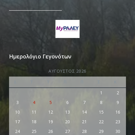
_________________________
Ημερολόγιο Γεγονότων
ΑΎΓΟΥΣΤΟΣ 2026
Δ
Τ
Τ
Π
Π
Σ
Κ
1
2
3
4
5
6
7
8
9
10
11
12
13
14
15
16
17
18
19
20
21
22
23
24
25
26
27
28
29
30