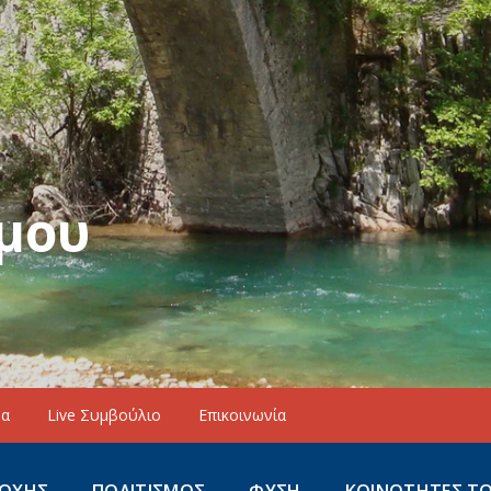
μου
να
Live Συμβούλιο
Επικοινωνία