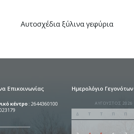
Αυτοσχέδια ξύλινα γεφύρια
να Επικοινωνίας
Ημερολόγιο Γεγονότων
ΑΎΓΟΥΣΤΟΣ 2026
ικό κέντρο
: 2644360100
023179
Δ
Τ
Τ
Π
Π
_______________