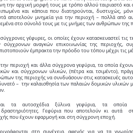
η την αρχική μορφή τους με τρόπο αλλού ταιριαστό και 
ειπωμένα και κάποια που διατηρούνται, δυστυχώς, μό
υτά αποτελούν μνημεία για την περιοχή – πολλά από α
 δεμένα στο σύνολό τους με τις μνήμες των ανθρώπων της 
 σύγχρονες γέφυρες, οι οποίες έχουν κατασκευαστεί τις τε
 σύγχρονων αναγκών επικοινωνίας της περιοχής, συ
πιστοποιούν έμπρακτα την πρόοδο του τόπου μέχρι τις μέ
την περιοχή και άλλα σύγχρονα γεφύρια, τα οποία έχου
ών και σύγχρονων υλικών, (πέτρα και τσιμέντο), πράγ
ώπων της περιοχής να συνδυάσουν στις κατασκευές αυτο
δυνατό – την καλαισθησία των παλαιών δομικών υλικών 
ν.
αι τα αυτοσχέδια ξύλινα γεφύρια, τα οποία 
 δραστηριότητες. Γεφύρια που αποτελούν κι αυτά στ
οχής που έχουν εφαρμογή και στη σύγχρονη εποχή.
ιγράφονται στη συνέχεια, αφενός για να τα γνωρίσ