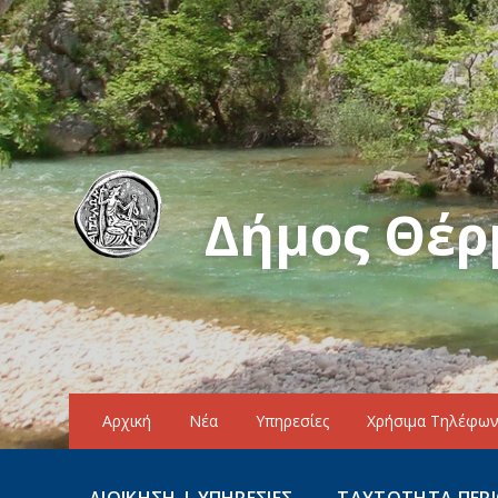
Δήμος Θέρ
Αρχική
Νέα
Υπηρεσίες
Χρήσιμα Τηλέφω