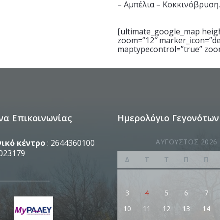
– Αμπέλια – Κοκκινόβρυση.
[ultimate_google_map heigh
zoom=”12″ marker_icon=”def
maptypecontrol=”true” zoo
να Επικοινωνίας
Ημερολόγιο Γεγονότων
ΑΎΓΟΥΣΤΟΣ 2026
ικό κέντρο
: 2644360100
023179
Δ
Τ
Τ
Π
Π
_______________
3
4
5
6
7
10
11
12
13
14