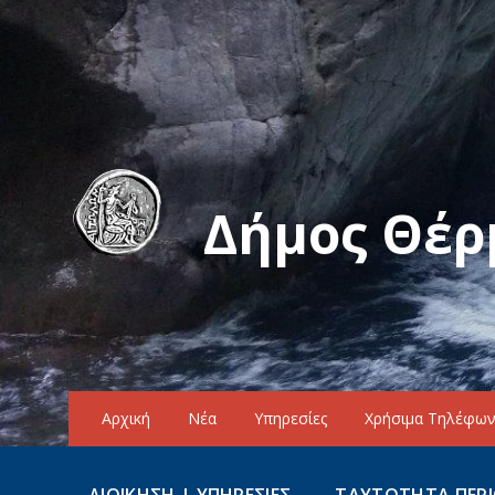
Δήμος Θέρ
Αρχική
Νέα
Υπηρεσίες
Χρήσιμα Τηλέφω