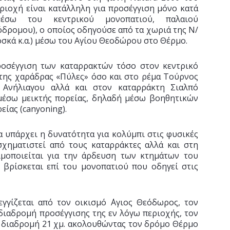
ριοχή είναι κατάλληλη για προσέγγιση μόνο κατά
έσω του κεντρικού μονοπατιού, παλαιού
ρομου), ο οποίος οδηγούσε από τα χωριά της Ν/
οσκά κ.α.) μέσω του Αγίου Θεοδώρου στο Θέρμο.
προσέγγιση των καταρρακτών τόσο στον κεντρικό
της χαράδρας «Πύλες» όσο και στο ρέμα Τούρνος
Ανήλιαγου αλλά και στον καταρράκτη Σιαλπό
 μέσω μεικτής πορείας, δηλαδή μέσω βοηθητικών
ίας (canyoning).
α υπάρχει η δυνατότητα για κολύμπι στις φυσικές
χηματιστεί από τους καταρράκτες αλλά και στη
μοποιείται για την άρδευση των κτημάτων του
 βρίσκεται επί του μονοπατιού που οδηγεί στις
γγίζεται από τον οικισμό ΄Αγιος Θεόδωρος, τον
 διαδρομή προσέγγισης της εν λόγω περιοχής, τον
 διαδρομή 21 χμ. ακολουθώντας τον δρόμο Θέρμο