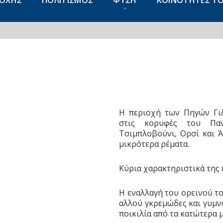
ΙΟΧΗΣ
ΠΟΛΙΤΙΣΜΟΣ
ΦΥΣΗ
ΚΟΙΝΟΤΗΤΕΣ Τ
Η περιοχή των Πηγών Γιδ
στις κορυφές του Παν
Τσιμπλοβούνι, Ορσί και Ά
μικρότερα ρέματα.
Κύρια χαρακτηριστικά της ε
Η εναλλαγή του ορεινού το
αλλού γκρεμώδες και γυμνό
ποικιλία από τα κατώτερα