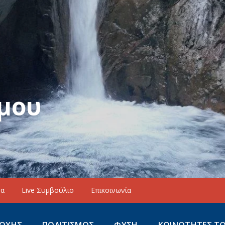
μου
να
Live Συμβούλιο
Επικοινωνία