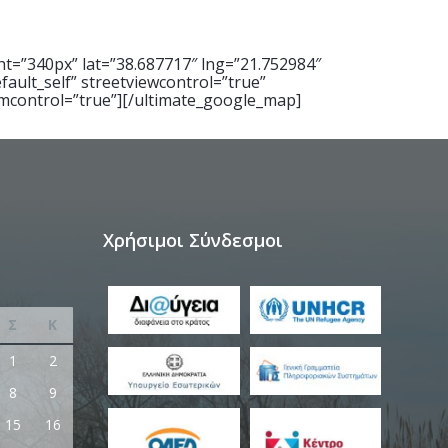
t=”340px” lat=”38.687717″ lng=”21.752984″
ault_self” streetviewcontrol=”true”
mcontrol=”true”][/ultimate_google_map]
Χρήσιμοι Σύνδεσμοι
Σ
Κ
1
2
8
9
15
16