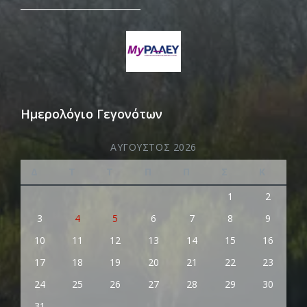
_________________________
Ημερολόγιο Γεγονότων
ΑΎΓΟΥΣΤΟΣ 2026
Δ
Τ
Τ
Π
Π
Σ
Κ
1
2
3
4
5
6
7
8
9
10
11
12
13
14
15
16
17
18
19
20
21
22
23
24
25
26
27
28
29
30
31