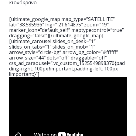
κιονόκρανο.
[ultimate_google_map map_type=”SATELLITE”
lat=”38.585936″ lng=” 21.614875″ zoom=”19″
marker_icon=”default_self” maptypecontrol=”true”
dragging=”false”][/ultimate_google_map]
[ultimate_carousel slides_on_desk=”1″
slides_on_tabs=”1″ slides_on_mob=”1″
arrow_style=”circle-bg” arrow_bg_color=”#ffffff”
arrow_size=”44″ dots=”off” draggable=”off”
css_ad_caraousel=”.vc_custom_1525549898370{pad
ding-right: 100px !important;padding-left: 100px
!important;}”]