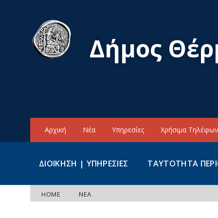
Skip
Skip
Skip
to
to
to
content
main
footer
navigation
Δήμος Θέρ
Αρχική
Νέα
Υπηρεσίες
Χρήσιμα Τηλέφω
ΔΙΟΙΚΗΣΗ | ΥΠΗΡΕΣΙΕΣ
ΤΑΥΤΟΤΗΤΑ ΠΕΡ
HOME
ΝΈΑ