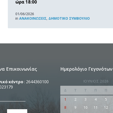
ώρα 18:00
01/06/2026
in
ΑΝΑΚOΙΝΏΣΕΙΣ
,
ΔΗΜΟΤΙΚΌ ΣΥΜΒΟΎΛΙΟ
να Επικοινωνίας
Ημερολόγιο Γεγονότων
ΙΟΎΝΙΟΣ 2026
ικό κέντρο
: 2644360100
023179
Δ
Τ
Τ
Π
Π
_______________
1
2
3
4
5
8
9
10
11
12