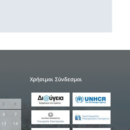
Χρήσιμοι Σύνδεσμοι
Σ
Κ
6
7
13
14