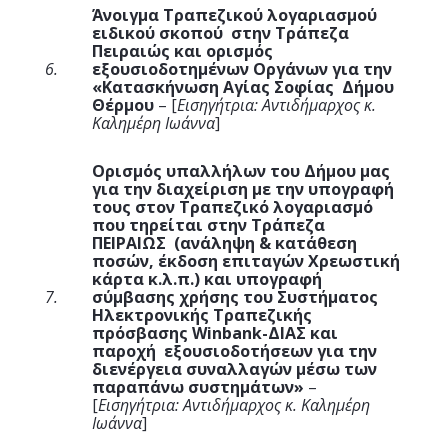
Άνοιγμα Τραπεζικού λογαριασμού
ειδικού σκοπού στην Τράπεζα
Πειραιώς και ορισμός
6.
εξουσιοδοτημένων Οργάνων για την
«Κατασκήνωση Αγίας Σοφίας Δήμου
Θέρμου
– [
Εισηγήτρια: Αντιδήμαρχος κ.
Καλημέρη Ιωάννα
]
Ορισμός υπαλλήλων του Δήμου μας
για την διαχείριση με την υπογραφή
τους στον Τραπεζικό λογαριασμό
που τηρείται στην Τράπεζα
ΠΕΙΡΑΙΩΣ (ανάληψη & κατάθεση
ποσών, έκδοση επιταγών Χρεωστική
κάρτα κ.λ.π.) και υπογραφή
7.
σύμβασης χρήσης του Συστήματος
Ηλεκτρονικής Τραπεζικής
πρόσβασης
Winbank
-ΔΙΑΣ και
παροχή εξουσιοδοτήσεων για την
διενέργεια συναλλαγών μέσω των
παραπάνω συστημάτων»
–
[
Εισηγήτρια: Αντιδήμαρχος κ. Καλημέρη
Ιωάννα
]