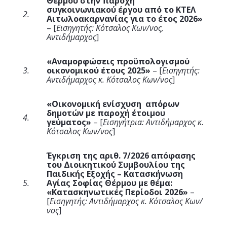
Θέρμου στην παροχή
συγκοινωνιακού έργου από το ΚΤΕΛ
2.
Αιτωλοακαρνανίας για το έτος 2026»
– [
Εισηγητής: Κότσαλος Κων/νος,
Αντιδήμαρχος
]
«
Αναμορφώσεις προϋπολογισμού
3.
οικονομικού έτους 2025
»
– [
Εισηγητής:
Αντιδήμαρχος κ. Κότσαλος Κων/νος
]
«Οικονομική ενίσχυση απόρων
δημοτών με παροχή έτοιμου
4.
γεύματος»
– [
Εισηγήτρια: Αντιδήμαρχος κ.
Κότσαλος Κων/νος
]
Έγκριση της αριθ. 7/2026 απόφασης
του Διοικητικού Συμβουλίου της
Παιδικής Εξοχής – Κατασκήνωση
5.
Αγίας Σοφίας Θέρμου με θέμα:
«Κατασκηνωτικές Περίοδοι 2026»
–
[
Εισηγητής: Αντιδήμαρχος κ. Κότσαλος Κων/
νος
]