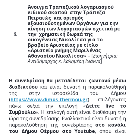
Άνοιγμα Τραπεζικού λογαριασμού
ειδικού σκοπού στην Τράπεζα
Πειραιώς και ορισμός
εξουσιοδοτημένων Οργάνων για την
κίνηση των λογαριασμών σχετικά με
8.
την χρηματική δωρεά της
οικογένειας Νικολίτσα για το
βραβείο Αριστείας με τίτλο
«Αριστείο μνήμης Μαριλένας
Αθανασίου Νικολίτσα»
– [
Εισηγήτρια:
Αντιδήμαρχος κ. Καλημέρη Ιωάννα
]
Η συνεδρίαση
θα μεταδίδεται ζωντανά μέσω
διαδικτύου
και είναι δυνατή η παρακολούθησή
της στην ιστοσελίδα του Δήμου
(
https://www.dimos-thermou.g
r
) επιλέγοντας
πάνω δεξιά την επιλογή «
Δείτε live το
Συμβούλιο
». Η επιλογή αυτή είναι διαθέσιμη την
ώρα της συνεδρίασης. Εναλλακτικά είναι δυνατή η
παρακολούθηση της συνεδρίασης
στο κανάλι
του Δήμου Θέρμου στο
Youtube
, όπου είναι