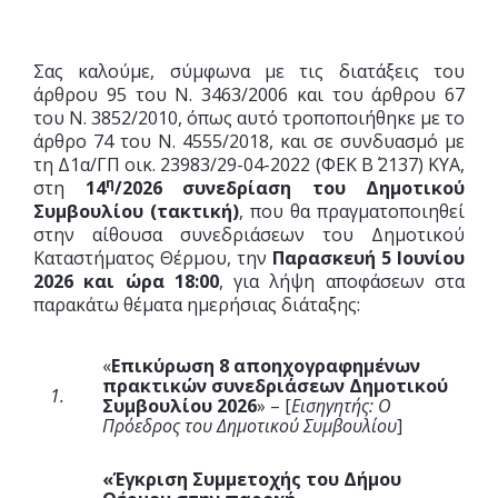
Σας καλούμε, σύμφωνα με τις διατάξεις του
άρθρου 95 του Ν. 3463/2006 και του άρθρου 67
του Ν. 3852/2010, όπως αυτό τροποποιήθηκε με το
άρθρο 74 του Ν. 4555/2018, και σε συνδυασμό με
τη Δ1α/ΓΠ οικ. 23983/29-04-2022 (ΦΕΚ Β΄ 2137) ΚΥΑ,
η
στη
14
/2026 συνεδρίαση του Δημοτικού
Συμβουλίου (τακτική)
, που θα πραγματοποιηθεί
στην αίθουσα συνεδριάσεων του Δημοτικού
Καταστήματος Θέρμου, την
Παρασκευή 5 Ιουνίου
2026 και ώρα
18:00
, για λήψη αποφάσεων στα
παρακάτω θέματα ημερήσιας διάταξης:
«
Επικύρωση 8 αποηχογραφημένων
πρακτικών συνεδριάσεων Δημοτικού
1.
Συμβουλίου 2026
» – [
Εισηγητής: Ο
Πρόεδρος του Δημοτικού Συμβουλίου
]
«
Έγκριση Συμμετοχής του Δήμου