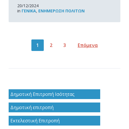
20/12/2024
in
ΓΕΝΙΚΆ
,
ΕΝΗΜΈΡΩΣΗ ΠΟΛΙΤΏΝ
Σελιδοποίηση
1
2
3
Επόμενα
άρθρων
Δημοτική Επιτροπή Ισότητας
Δημοτική επιτροπή
Εκτελεστική Επιτροπή