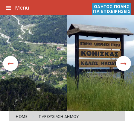
Skip
Skip
Skip
ΟΔΗΓΟΣ ΠΟΛΗΣ
Menu
to
to
to
ΓΙΑ ΕΠΙΧΕΙΡΗΣΕΙΣ
content
main
footer
navigation
HOME
ΠΑΡΟΥΣΙΑΣΗ ΔΗΜΟΥ