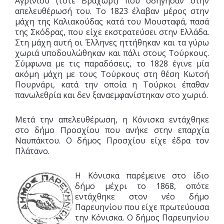
Αγρινίου (τότε Βραχώρι) που οδήγησαν στην
απελευθέρωσή του. Το 1823 έλαβαν μέρος στην
μάχη της Καλιακούδας κατά του Μουσταφά, πασά
της Σκόδρας, που είχε εκστρατεύσει στην Ελλάδα.
Στη μάχη αυτή οι Έλληνες ηττήθηκαν και τα γύρω
χωριά υποδουλώθηκαν και πάλι στους Τούρκους.
Σύμφωνα με τις παραδόσεις, το 1828 έγινε μία
ακόμη μάχη με τους Τούρκους στη θέση Κωτσή
Πουρνάρι, κατά την οποία η Τούρκοι έπαθαν
πανωλεθρία και δεν ξαναεμφανίστηκαν στο χωριό.
Μετά την απελευθέρωση, η Κόνισκα εντάχθηκε
στο δήμο Προσχίου που ανήκε στην επαρχία
Ναυπάκτου. Ο δήμος Προσχίου είχε έδρα τον
Πλάτανο.
Η Κόνισκα παρέμεινε στο ίδιο
δήμο μέχρι το 1868, οπότε
εντάχθηκε στον νέο δήμο
Παρευηνίου που είχε πρωτεύουσα
την Κόνισκα. Ο δήμος Παρευηνίου