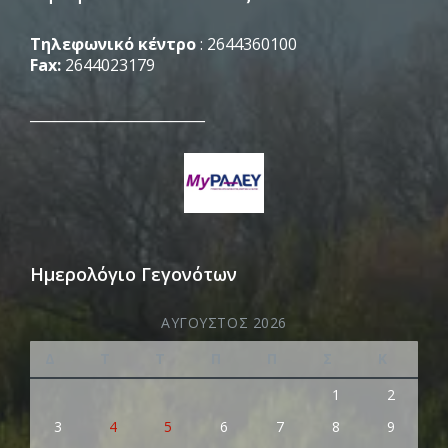
Τηλεφωνικό κέντρο
: 2644360100
Fax:
2644023179
_________________________
Ημερολόγιο Γεγονότων
ΑΎΓΟΥΣΤΟΣ 2026
Δ
Τ
Τ
Π
Π
Σ
Κ
1
2
3
4
5
6
7
8
9