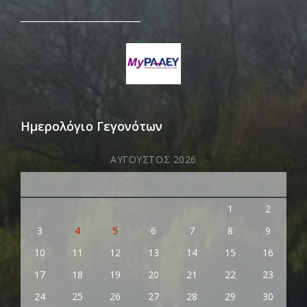
_________________________
Ημερολόγιο Γεγονότων
ΑΎΓΟΥΣΤΟΣ 2026
Δ
Τ
Τ
Π
Π
Σ
Κ
1
2
3
4
5
6
7
8
9
10
11
12
13
14
15
16
17
18
19
20
21
22
23
24
25
26
27
28
29
30