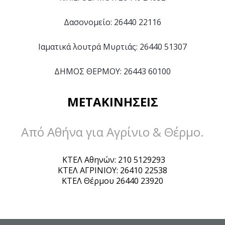
Δασονομείο: 26440 22116
Ιαματικά λουτρά Μυρτιάς: 26440 51307
ΔΗΜΟΣ ΘΕΡΜΟΥ: 26443 60100
METAKINHΣEIΣ
Aπό Aθήνα για Aγρίνιο & Θέρμο.
KTEΛ Aθηνών: 210 5129293
KTEΛ AΓPINIOY: 26410 22538
KTEΛ Θέρμου 26440 23920