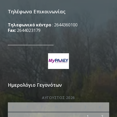
Τηλέφωνα Επικοινωνίας
Τηλεφωνικό κέντρο
: 2644360100
Fax:
2644023179
_________________________
Ημερολόγιο Γεγονότων
ΑΎΓΟΥΣΤΟΣ 2026
Δ
Τ
Τ
Π
Π
Σ
Κ
1
2