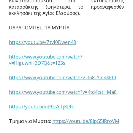
Kωνσταντόπουλου και εντυπωσιακός
καταρράκτης (ψηλότερα, το προαναφερθέν
εκκλησάκι της Aγίας Eλεούσας).
ΠΑΡΑΠΟΜΠΕΣ ΓΙΑ ΜΥΡΤΙΑ
https://youtu.be/ZtvI0Dwen48
https://www.youtube.com/watch?
v=HiguwhH3D7Q&t=123s
https://www.youtube.com/watch?v=t68_Ym4XEt0
https://www.youtube.com/watch?v=4td4tstHMa8
https://youtu.be/d92sYTjKJ9k
Τμήμα για Μυρτιά:
https://youtu.be/8ipG5iRroVM