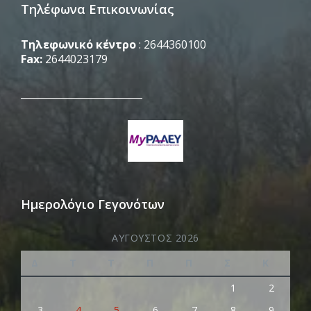
Τηλέφωνα Επικοινωνίας
Τηλεφωνικό κέντρο
: 2644360100
Fax:
2644023179
_________________________
Ημερολόγιο Γεγονότων
ΑΎΓΟΥΣΤΟΣ 2026
Δ
Τ
Τ
Π
Π
Σ
Κ
1
2
3
4
5
6
7
8
9