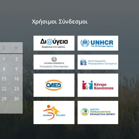
Χρήσιμοι Σύνδεσμοι
Σ
Κ
1
2
8
9
15
16
22
23
29
30