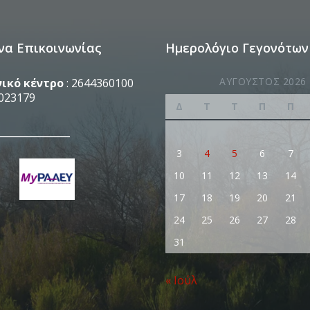
να Επικοινωνίας
Ημερολόγιο Γεγονότων
ΑΎΓΟΥΣΤΟΣ 2026
ικό κέντρο
: 2644360100
023179
Δ
Τ
Τ
Π
Π
_______________
3
4
5
6
7
10
11
12
13
14
17
18
19
20
21
24
25
26
27
28
31
« Ιούλ