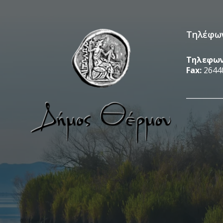
Τηλέφω
Τηλεφων
Fax:
2644
__________