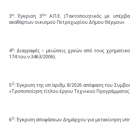
ο
ου
3
: Έγκριση 3
Α.Π.Ε. (Τακτοποιητικός με υπέρβ
ακαθάρτων οικισμού Πετροχωρίου Δήμου Θέρμου».
ο
4
: Διαγραφές – μειώσεις χρεών από τους χρηματι
174 του ν.3463/2006).
Ο
5
: Έγκριση της υπ΄ αριθμ. 8/2026 απόφαση του Συμβ
«Τροποποίηση τίτλου έργου Τεχνικού Προγράμματος 
Ο
6
: Έγκριση αποφάσεων Δημάρχου για μετακίνηση υπ