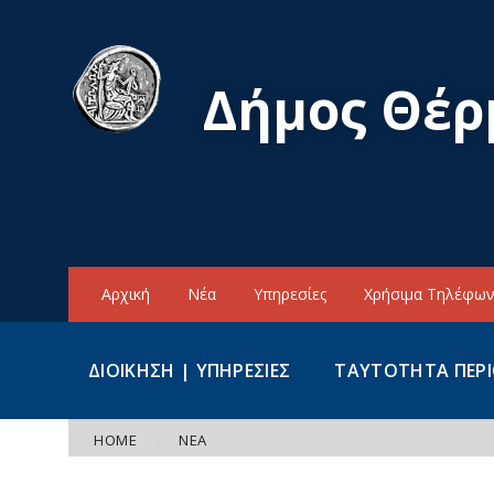
Skip
Skip
Skip
to
to
to
content
main
footer
navigation
Δήμος Θέρ
Αρχική
Νέα
Υπηρεσίες
Χρήσιμα Τηλέφω
ΔΙΟΙΚΗΣΗ | ΥΠΗΡΕΣΙΕΣ
ΤΑΥΤΟΤΗΤΑ ΠΕΡ
HOME
ΝΈΑ