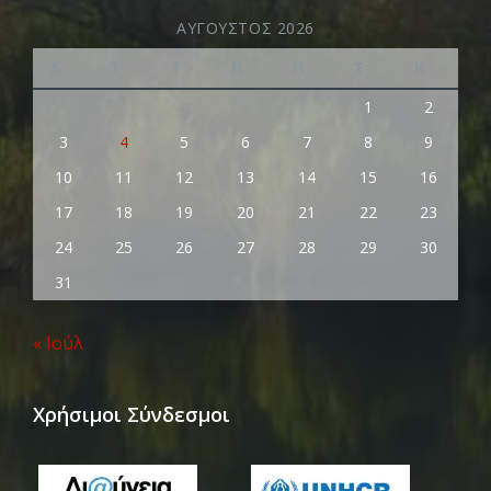
ΑΎΓΟΥΣΤΟΣ 2026
Δ
Τ
Τ
Π
Π
Σ
Κ
1
2
3
4
5
6
7
8
9
10
11
12
13
14
15
16
17
18
19
20
21
22
23
24
25
26
27
28
29
30
31
« Ιούλ
Χρήσιμοι Σύνδεσμοι