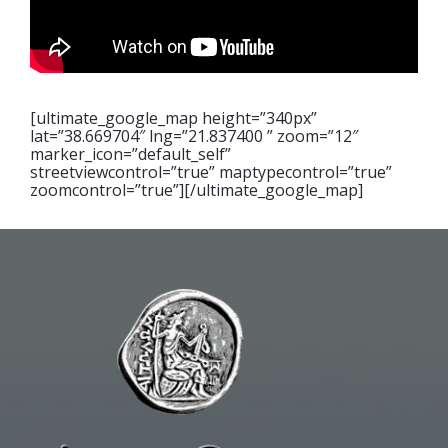
[ultimate_google_map height=”340px”
lat=”38.669704″ lng=”21.837400 ” zoom=”12″
marker_icon=”default_self”
streetviewcontrol=”true” maptypecontrol=”true”
zoomcontrol=”true”][/ultimate_google_map]