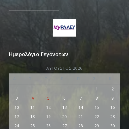
_________________________
Ημερολόγιο Γεγονότων
ΑΎΓΟΥΣΤΟΣ 2026
Δ
Τ
Τ
Π
Π
Σ
Κ
1
2
3
4
5
6
7
8
9
10
11
12
13
14
15
16
17
18
19
20
21
22
23
24
25
26
27
28
29
30