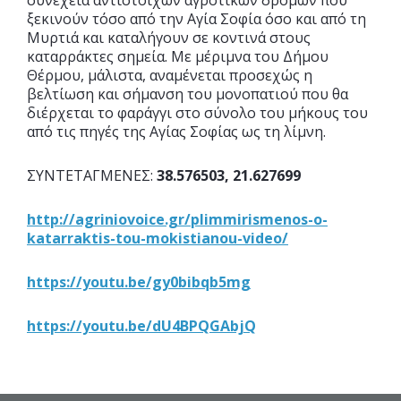
συνέχεια αντίστοιχων αγροτικών δρόμων που
ξεκινούν τόσο από την Αγία Σοφία όσο και από τη
Μυρτιά και καταλήγουν σε κοντινά στους
καταρράκτες σημεία. Με μέριμνα του Δήμου
Θέρμου, μάλιστα, αναμένεται προσεχώς η
βελτίωση και σήμανση του μονοπατιού που θα
διέρχεται το φαράγγι στο σύνολο του μήκους του
από τις πηγές της Αγίας Σοφίας ως τη λίμνη.
ΣΥΝΤΕΤΑΓΜΕΝΕΣ:
38.576503, 21.627699
http://agriniovoice.gr/plimmirismenos-o-
katarraktis-tou-mokistianou-video/
https://youtu.be/gy0bibqb5mg
https://youtu.be/dU4BPQGAbjQ