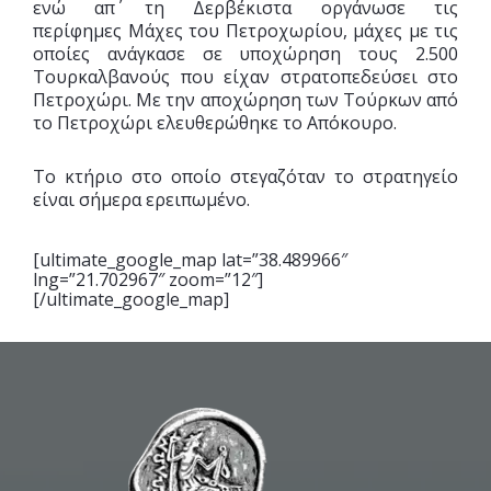
ενώ απ΄ τη Δερβέκιστα οργάνωσε τις
περίφημες Μάχες του Πετροχωρίου, μάχες με τις
οποίες ανάγκασε σε υποχώρηση τους 2.500
Τουρκαλβανούς που είχαν στρατοπεδεύσει στο
Πετροχώρι. Με την αποχώρηση των Τούρκων από
το Πετροχώρι ελευθερώθηκε το Απόκουρο.
Το κτήριο στο οποίο στεγαζόταν το στρατηγείο
είναι σήμερα ερειπωμένο.
[ultimate_google_map lat=”38.489966″
lng=”21.702967″ zoom=”12″]
[/ultimate_google_map]