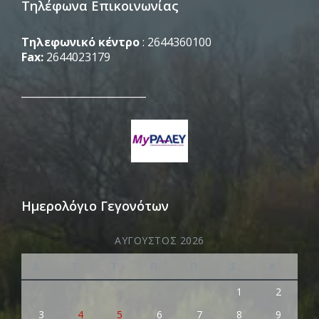
Τηλέφωνα Επικοινωνίας
Τηλεφωνικό κέντρο
: 2644360100
Fax:
2644023179
_________________________
Ημερολόγιο Γεγονότων
ΑΎΓΟΥΣΤΟΣ 2026
Δ
Τ
Τ
Π
Π
Σ
Κ
1
2
3
4
5
6
7
8
9