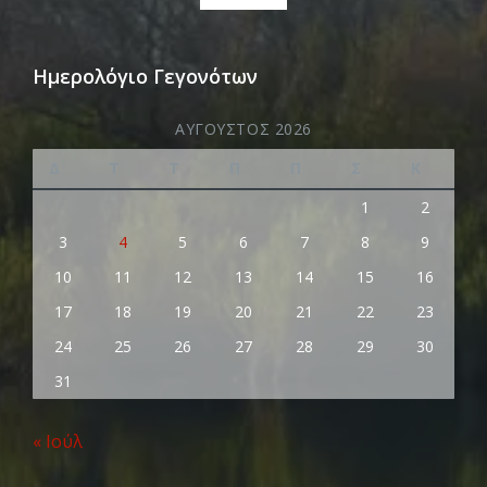
Ημερολόγιο Γεγονότων
ΑΎΓΟΥΣΤΟΣ 2026
Δ
Τ
Τ
Π
Π
Σ
Κ
1
2
3
4
5
6
7
8
9
10
11
12
13
14
15
16
17
18
19
20
21
22
23
24
25
26
27
28
29
30
31
« Ιούλ