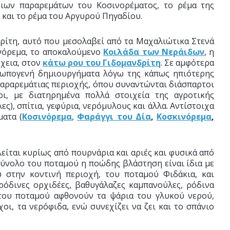
ριων παραρεμάτων του Κοσινορέματος, το ρέμα της
 και το ρέμα του Αργυρού Πηγαδίου.
ρίτη, αυτό που μεσολαβεί από τα Μαχαλιώτικα Στενά
νόρεμα, το αποκαλούμενο
Κοιλάδα των Νεράιδων
, η
έχεια, στον
κάτω ρου του Γιδομανδρίτη
. Σε αμφότερα
θρωπογενή δημιουργήματα λόγω της κάπως ηπιότερης
αραρεμάτιας περιοχής, όπου συναντώνται διάσπαρτοι
νοι, με διατηρημένα πολλά στοιχεία της αγροτικής
ς), σπίτια, γεφύρια, νερόμυλους και άλλα. Αντίστοιχα
ματα (
Κοσινόρεμα
,
Φαράγγι του Δία
,
Κοσκινόρεμα
,
ίται κυρίως από πουρνάρια και αριές και φυσικά από
 σύνολο του ποταμού η ποώδης βλάστηση είναι ίδια με
 στην κοντινή περιοχή, του ποταμού Φιδάκια, και
ρόδινες ορχιδέες, βαθυγάλαζες καμπα­νούλες, ρόδινα
 του ποταμού αφθονούν τα ψάρια του γλυκού νε­ρού,
χοι, τα νερόφιδα, ενώ συνεχίζει να ζει και το σπάνιο