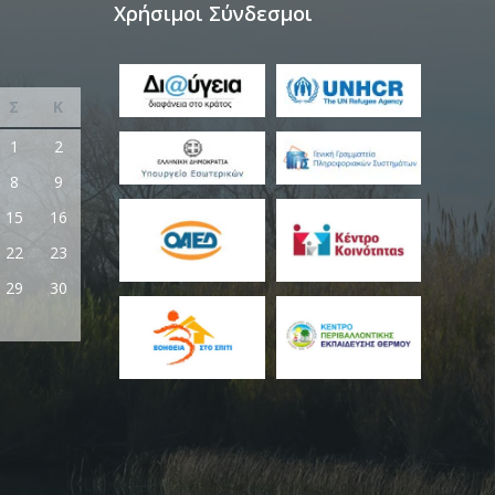
Χρήσιμοι Σύνδεσμοι
Σ
Κ
1
2
8
9
15
16
22
23
29
30