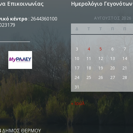
να Επικοινωνίας
Ημερολόγιο Γεγονότων
ΑΎΓΟΥΣΤΟΣ 2026
ικό κέντρο
: 2644360100
023179
Δ
Τ
Τ
Π
Π
_______________
3
4
5
6
7
10
11
12
13
14
17
18
19
20
21
24
25
26
27
28
31
« Ιούλ
4
ΔΗΜΟΣ ΘΕΡΜΟΥ