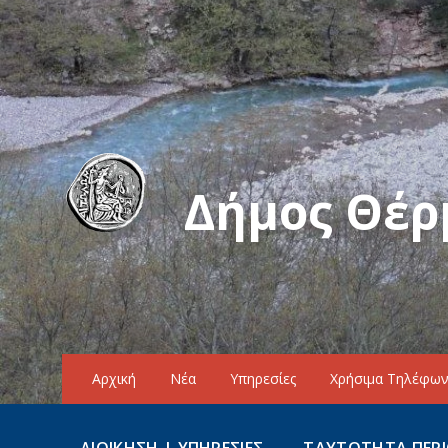
Δήμος Θέρ
Αρχική
Νέα
Υπηρεσίες
Χρήσιμα Τηλέφω