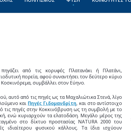
ΙΟΧΗΣ
ΠΟΛΙΤΙΣΜΟΣ
ΦΥΣΗ
ΚΟΙΝΟΤΗΤΕΣ Τ
 πηγάζει από τις κορυφές Πλατανάκι ή Πλατάνι,
ιοδυτική πορεία, αφού συναντήσει τον δεύτερο κύριο
ο Κοσκινόρεμα, συμβάλλει στον Εύηνο.
ύ, αυτό από τις πηγές ως τα Μαχαλιώτικα Στενά, λίγο
αλούμενο και
Πηγές Γιδομανδρίτη
, και στο αντίστοιχο
πό τις πηγές στην Κοκκινόβρυση ως τη συμβολή με το
κή, ενώ κυριαρχούν τα ελατοδάση. Μεγάλο μέρος της
νταγμένο στο δίκτυο προστασίας NATURA 2000 του
ές ιδιαίτερου φυσικού κάλλους. Τα ίδια ισχύουν