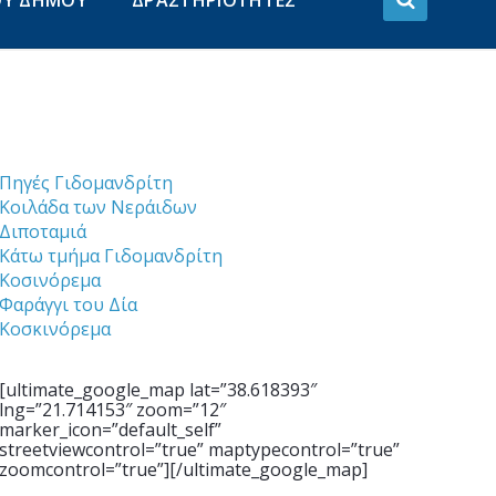
ΟΥ ΔΗΜΟΥ
ΔΡΑΣΤΗΡΙΟΤΗΤΕΣ
Πηγές Γιδομανδρίτη
Κοιλάδα των Νεράιδων
Διποταμιά
Κάτω τμήμα Γιδομανδρίτη
Κοσινόρεμα
Φαράγγι του Δία
Κοσκινόρεμα
[ultimate_google_map lat=”38.618393″
lng=”21.714153″ zoom=”12″
marker_icon=”default_self”
streetviewcontrol=”true” maptypecontrol=”true”
zoomcontrol=”true”][/ultimate_google_map]