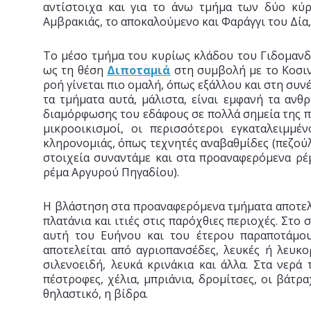
αντίστοιχα και για το άνω τμήμα των δύο κύ
Αμβρακιάς, το αποκαλούμενο και Φαράγγι του Δία,
Το μέσο τμήμα του κυρίως κλάδου του Γιδομανδ
ως τη θέση
Διποταμιά
στη συμβολή με το Κοσι
ροή γίνεται πιο ομαλή, όπως εξάλλου και στη συν
τα τμήματα αυτά, μάλιστα, είναι εμφανή τα αν
διαμόρφωσης του εδάφους σε πολλά σημεία της π
μικροοικισμοί, οι περισσότεροι εγκαταλειμμέ
κληρονομιάς, όπως τεχνητές αναβαθμίδες (πεζούλε
στοιχεία συναντάμε και στα προαναφερόμενα ρέ
ρέμα Αργυρού Πηγαδίου).
Η βλάστηση στα προαναφερόμενα τμήματα αποτελε
πλατάνια και ιτιές στις παρόχθιες περιοχές. Στο
αυτή του Ευήνου και του έτερου παραποτάμου
αποτελείται από αγριοπανσέδες, λευκές ή λευκο
σιλενοειδή, λευκά κρινάκια και άλλα. Στα νερά
πέστροφες, χέλια, μπριάνια, δρομίτσες, οι βάτρα
θηλαστικό, η βίδρα.