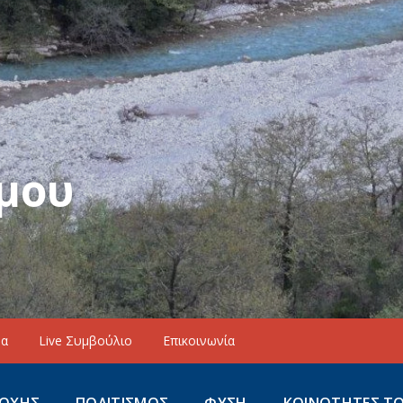
μου
να
Live Συμβούλιο
Επικοινωνία