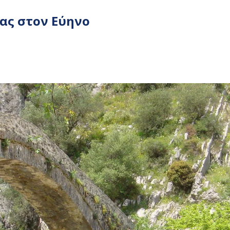
βας στον Εύηνο