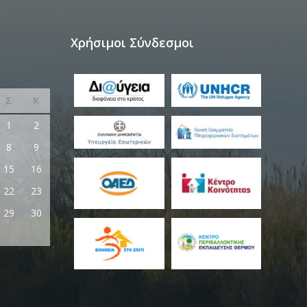
Χρήσιμοι Σύνδεσμοι
Σ
Κ
1
2
8
9
15
16
22
23
29
30