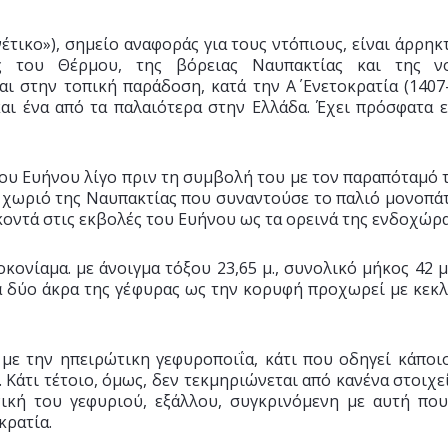
έτικο»), σημείο αναφοράς για τους ντόπιους, είναι άρρηκ
 του Θέρμου, της βόρειας Ναυπακτίας και της νοτ
 στην τοπική παράδοση, κατά την Α΄ Ενετοκρατία (1407-
ι ένα από τα παλαιότερα στην Ελλάδα. Έχει πρόσφατα επ
του Ευήνου λίγο πριν τη συμβολή του με τον παραπόταμό 
 χωριό της Ναυπακτίας που συναντούσε το παλιό μονοπά
 κοντά στις εκβολές του Ευήνου ως τα ορεινά της ενδοχώρα
κονίαμα. με άνοιγμα τόξου 23,65 μ., συνολικό μήκος 42 
α δύο άκρα της γέφυρας ως την κορυφή προχωρεί με κεκλ
με την ηπειρώτικη γεφυροποιΐα, κάτι που οδηγεί κάποι
 Κάτι τέτοιο, όμως, δεν τεκμηριώνεται από κανένα στοιχε
νική του γεφυριού, εξάλλου, συγκρινόμενη με αυτή πο
κρατία.