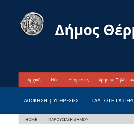
Skip
Skip
Skip
to
to
to
content
main
footer
navigation
Δήμος Θέρ
Αρχική
Νέα
Υπηρεσίες
Χρήσιμα Τηλέφω
ΔΙΟΙΚΗΣΗ | ΥΠΗΡΕΣΙΕΣ
ΤΑΥΤΟΤΗΤΑ ΠΕΡ
HOME
ΠΑΡΟΥΣΙΑΣΗ ΔΗΜΟΥ