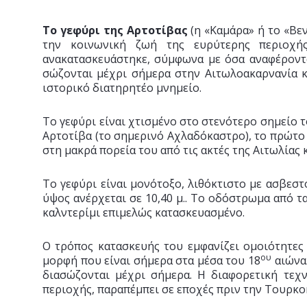
Το γεφύρι της Αρτοτίβας
(η «Καμάρα» ή το «Βεν
την κοινωνική ζωή της ευρύτερης περιοχής
ανακατασκευάστηκε, σύμφωνα με όσα αναφέρονται
σώζονται μέχρι σήμερα στην Αιτωλοακαρνανία κα
ιστορικό διατηρητέο μνημείο.
Το γεφύρι είναι χτισμένο στο στενότερο σημείο 
Αρτοτίβα (το σημερινό Αχλαδόκαστρο), το πρώτο
στη μακρά πορεία του από τις ακτές της Αιτωλίας
Το γεφύρι είναι μονότοξο, λιθόκτιστο με ασβεστο
ύψος ανέρχεται σε 10,40 μ.. Το οδόστρωμα από τ
καλντερίμι επιμελώς κατασκευασμένο.
Ο τρόπος κατασκευής του εμφανίζει ομοιότητες 
ου
μορφή που είναι σήμερα στα μέσα του 18
αιώνα.
διασώζονται μέχρι σήμερα. Η διαφορετική τεχ
περιοχής, παραπέμπει σε εποχές πριν την Τουρκο