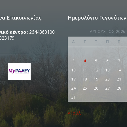
να Επικοινωνίας
Ημερολόγιο Γεγονότων
ΑΎΓΟΥΣΤΟΣ 2026
ικό κέντρο
: 2644360100
023179
Δ
Τ
Τ
Π
Π
_______________
3
4
5
6
7
10
11
12
13
14
17
18
19
20
21
24
25
26
27
28
31
« Ιούλ