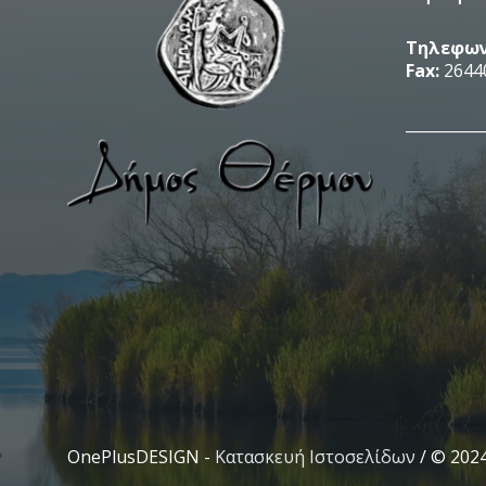
Τηλεφων
Fax:
2644
__________
OnePlusDESIGN -
Κατασκευή Ιστοσελίδων
/ © 202