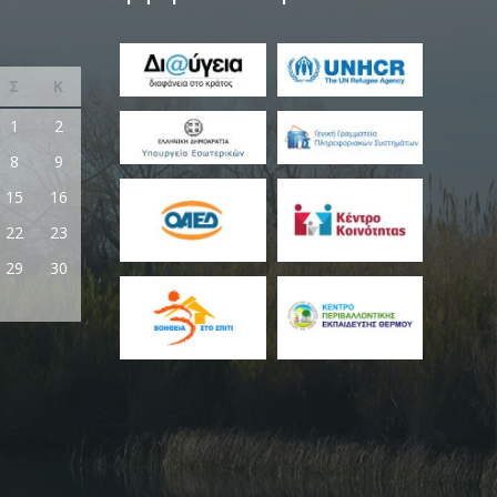
Σ
Κ
1
2
8
9
15
16
22
23
29
30