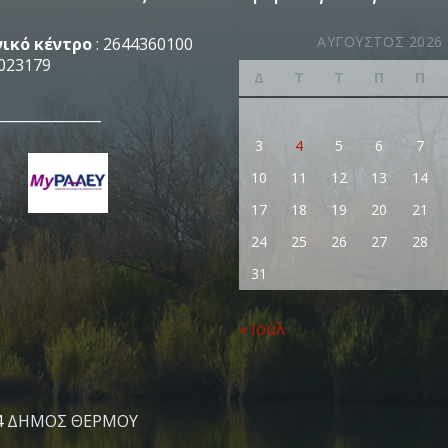
ΑΎΓΟΥΣΤΟΣ 2026
ικό κέντρο
: 2644360100
023179
Δ
Τ
Τ
Π
Π
_______________
3
4
5
6
7
10
11
12
13
14
17
18
19
20
21
24
25
26
27
28
31
« Ιούλ
4
ΔΗΜΟΣ ΘΕΡΜΟΥ