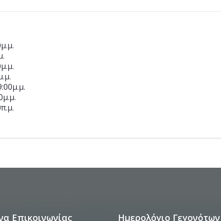
μ.μ.
μ.
μ.μ.
.μ.
:00μ.μ.
0μ.μ.
π.μ.
να Επικοινωνίας
Ημερολόγιο Γεγονότων