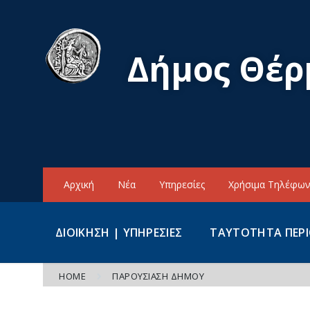
Skip
Skip
Skip
to
to
to
content
main
footer
navigation
Δήμος Θέρ
Αρχική
Νέα
Υπηρεσίες
Χρήσιμα Τηλέφω
ΔΙΟΙΚΗΣΗ | ΥΠΗΡΕΣΙΕΣ
ΤΑΥΤΟΤΗΤΑ ΠΕΡ
HOME
ΠΑΡΟΥΣΙΑΣΗ ΔΗΜΟΥ