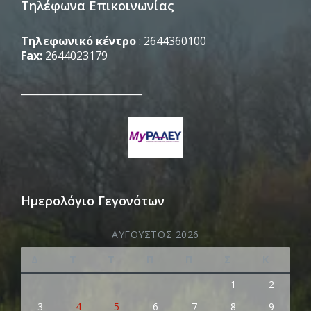
Τηλέφωνα Επικοινωνίας
Τηλεφωνικό κέντρο
: 2644360100
Fax:
2644023179
_________________________
Ημερολόγιο Γεγονότων
ΑΎΓΟΥΣΤΟΣ 2026
Δ
Τ
Τ
Π
Π
Σ
Κ
1
2
3
4
5
6
7
8
9