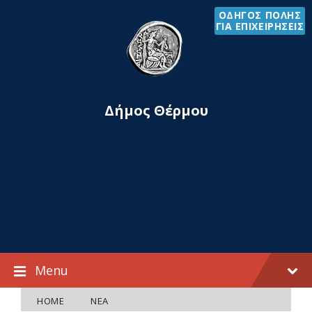
Skip
Skip
Skip
ΟΔΗΓΟΣ ΠΟΛΗΣ
to
to
to
ΓΙΑ ΕΠΙΧΕΙΡΗΣΕΙΣ
content
main
footer
navigation
Δήμος Θέρμου
Menu
HOME
ΝΈΑ