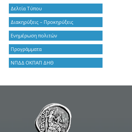
Δελτία Τύπου
Διακηρύξεις – Προκηρύξεις
Ενημέρωση πολιτών
Προγράμματα
ΝΠΔΔ ΟΚΠΑΠ ΔΗΘ