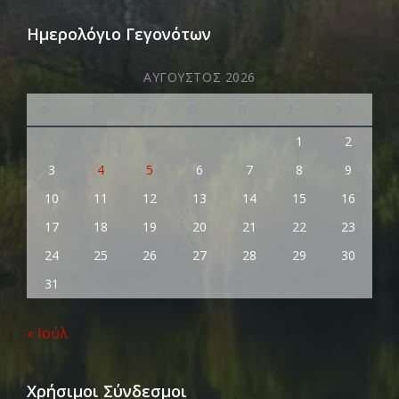
Ημερολόγιο Γεγονότων
ΑΎΓΟΥΣΤΟΣ 2026
Δ
Τ
Τ
Π
Π
Σ
Κ
1
2
3
4
5
6
7
8
9
10
11
12
13
14
15
16
17
18
19
20
21
22
23
24
25
26
27
28
29
30
31
« Ιούλ
Χρήσιμοι Σύνδεσμοι