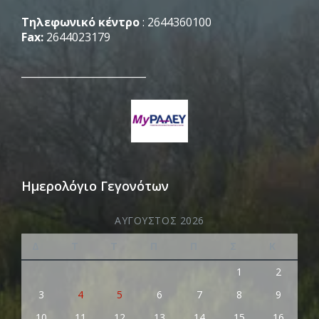
Τηλεφωνικό κέντρο
: 2644360100
Fax:
2644023179
_________________________
Ημερολόγιο Γεγονότων
ΑΎΓΟΥΣΤΟΣ 2026
Δ
Τ
Τ
Π
Π
Σ
Κ
1
2
3
4
5
6
7
8
9
10
11
12
13
14
15
16