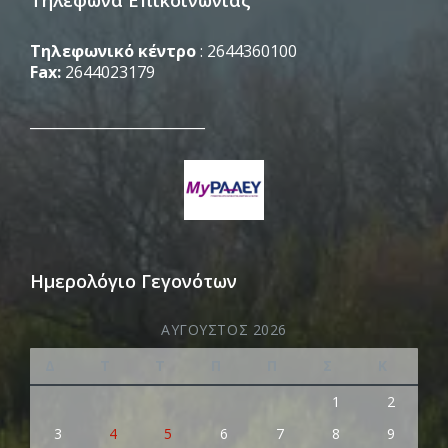
Τηλέφωνα Επικοινωνίας
Τηλεφωνικό κέντρο
: 2644360100
Fax:
2644023179
_________________________
Ημερολόγιο Γεγονότων
ΑΎΓΟΥΣΤΟΣ 2026
Δ
Τ
Τ
Π
Π
Σ
Κ
1
2
3
4
5
6
7
8
9