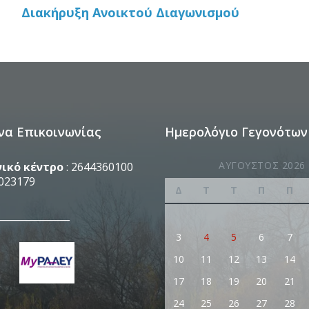
Διακήρυξη Ανοικτού Διαγωνισμού
να Επικοινωνίας
Ημερολόγιο Γεγονότων
ΑΎΓΟΥΣΤΟΣ 2026
ικό κέντρο
: 2644360100
023179
Δ
Τ
Τ
Π
Π
_______________
3
4
5
6
7
10
11
12
13
14
17
18
19
20
21
24
25
26
27
28