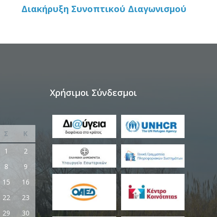
Διακήρυξη Συνοπτικού Διαγωνισμού
Χρήσιμοι Σύνδεσμοι
Σ
Κ
1
2
8
9
15
16
22
23
29
30