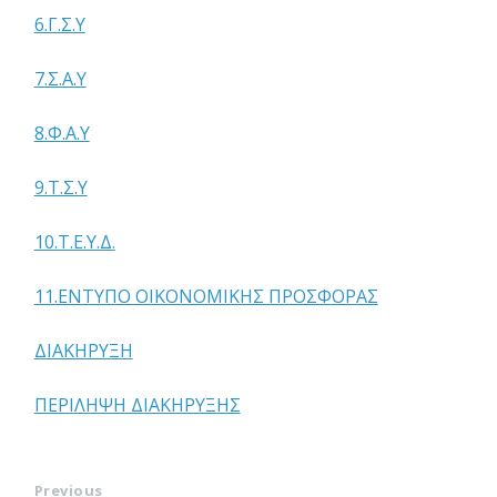
6.Γ.Σ.Υ
7.Σ.Α.Υ
8.Φ.Α.Υ
9.Τ.Σ.Υ
10.Τ.Ε.Υ.Δ.
11.ΕΝΤΥΠΟ ΟΙΚΟΝΟΜΙΚΗΣ ΠΡΟΣΦΟΡΑΣ
ΔΙΑΚΗΡΥΞΗ
ΠΕΡΙΛΗΨΗ ΔΙΑΚΗΡΥΞΗΣ
Previous