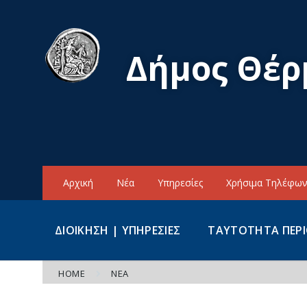
Skip
Skip
Skip
to
to
to
content
main
footer
navigation
Δήμος Θέρ
Αρχική
Νέα
Υπηρεσίες
Χρήσιμα Τηλέφω
ΔΙΟΙΚΗΣΗ | ΥΠΗΡΕΣΙΕΣ
ΤΑΥΤΟΤΗΤΑ ΠΕΡ
HOME
ΝΈΑ