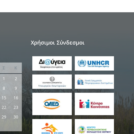
Χρήσιμοι Σύνδεσμοι
Σ
Κ
1
2
8
9
15
16
22
23
29
30