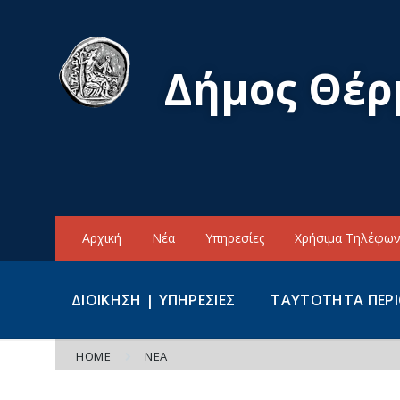
Skip
Skip
Skip
to
to
to
content
main
footer
navigation
Δήμος Θέρ
Αρχική
Νέα
Υπηρεσίες
Χρήσιμα Τηλέφω
ΔΙΟΙΚΗΣΗ | ΥΠΗΡΕΣΙΕΣ
ΤΑΥΤΟΤΗΤΑ ΠΕΡ
HOME
ΝΈΑ