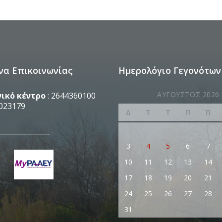
να Επικοινωνίας
Ημερολόγιο Γεγονότων
ΑΎΓΟΥΣΤΟΣ 2026
ικό κέντρο
: 2644360100
023179
Δ
Τ
Τ
Π
Π
_______________
3
4
5
6
7
10
11
12
13
14
17
18
19
20
21
24
25
26
27
28
31