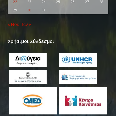
22
23
24
25
26
27
28
29
30
31
« Νοέ
Ιαν »
Χρήσιμοι Σύνδεσμοι