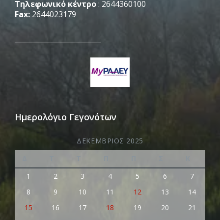
Τηλεφωνικό κέντρο
: 2644360100
Fax:
2644023179
_________________________
Ημερολόγιο Γεγονότων
ΔΕΚΈΜΒΡΙΟΣ 2025
Δ
Τ
Τ
Π
Π
Σ
Κ
1
2
3
4
5
6
7
8
9
10
11
12
13
14
15
16
17
18
19
20
21