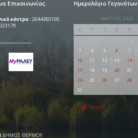
να Επικοινωνίας
Ημερολόγιο Γεγονότων
ΜΆΡΤΙΟΣ 2025
ικό κέντρο
: 2644360100
023179
Δ
Τ
Τ
Π
Π
_______________
3
4
5
6
7
10
11
12
13
14
17
18
19
20
21
24
25
26
27
28
31
« Φεβ
Απρ »
4
ΔΗΜΟΣ ΘΕΡΜΟΥ