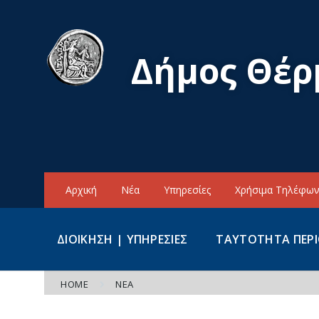
Skip
Skip
Skip
to
to
to
content
main
footer
navigation
Δήμος Θέρ
Αρχική
Νέα
Υπηρεσίες
Χρήσιμα Τηλέφω
ΔΙΟΙΚΗΣΗ | ΥΠΗΡΕΣΙΕΣ
ΤΑΥΤΟΤΗΤΑ ΠΕΡ
HOME
ΝΈΑ