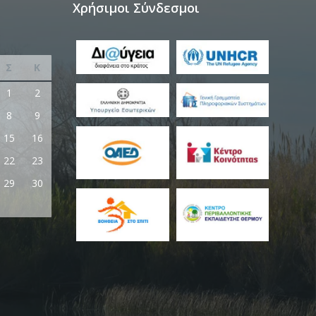
Χρήσιμοι Σύνδεσμοι
Σ
Κ
1
2
8
9
15
16
22
23
29
30