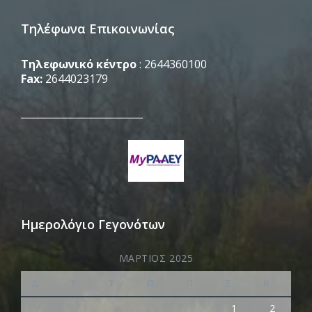
Τηλέφωνα Επικοινωνίας
Τηλεφωνικό κέντρο
: 2644360100
Fax:
2644023179
_________________________
Ημερολόγιο Γεγονότων
ΜΆΡΤΙΟΣ 2025
Δ
Τ
Τ
Π
Π
Σ
Κ
1
2