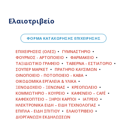
Ελαιοτριβείο
ΦΟΡΜΑ ΚΑΤΑΧΩΡΗΣΗΣ ΕΠΙΧΕΙΡΗΣΗΣ
ΕΠΙΧΕΙΡΉΣΕΙΣ (ΌΛΕΣ)
ΓΥΜΝΑΣΤΉΡΙΟ
ΦΟΎΡΝΟΣ - ΑΡΤΟΠΟΙΕΊΟ
ΦΑΡΜΑΚΕΊΟ
ΤΑΞΙΔΙΩΤΙΚΌ ΓΡΑΦΕΊΟ
ΤΑΒΈΡΝΑ - ΕΣΤΙΑΤΌΡΙΟ
ΣΟΎΠΕΡ ΜΆΡΚΕΤ
ΠΡΑΤΉΡΙΟ ΚΑΥΣΊΜΩΝ
ΟΙΝΟΠΟΙΕΊΟ - ΠΟΤΟΠΟΙΕΊΟ - ΚΆΒΑ
ΟΙΚΟΔΟΜΙΚΆ ΕΡΓΑΛΕΊΑ & ΥΛΙΚΆ
ΞΕΝΟΔΟΧΕΊΟ - ΞΕΝΏΝΑΣ
ΚΡΕΟΠΩΛΕΊΟ
ΚΟΜΜΩΤΉΡΙΟ - ΚΟΥΡΕΊΟ
ΚΑΦΕΝΕΊΟ – CAFÉ
ΚΑΦΕΚΟΠΤΕΊΟ – ΞΗΡΟΊ ΚΑΡΠΟΊ
ΙΑΤΡΕΊΟ
ΗΛΕΚΤΡΟΝΙΚΆ ΕΊΔΗ – ΕΊΔΗ ΤΕΧΝΟΛΟΓΊΑΣ
ΈΠΙΠΛΑ - ΕΊΔΗ ΣΠΙΤΙΟΎ
ΕΛΑΙΟΤΡΙΒΕΊΟ
ΔΙΟΡΓΆΝΩΣΗ ΕΚΔΗΛΏΣΕΩΝ