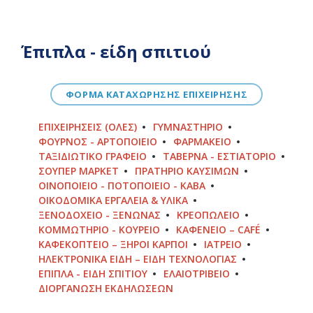
Έπιπλα - είδη σπιτιού
ΦΟΡΜΑ ΚΑΤΑΧΩΡΗΣΗΣ ΕΠΙΧΕΙΡΗΣΗΣ
ΕΠΙΧΕΙΡΉΣΕΙΣ (ΌΛΕΣ)
ΓΥΜΝΑΣΤΉΡΙΟ
ΦΟΎΡΝΟΣ - ΑΡΤΟΠΟΙΕΊΟ
ΦΑΡΜΑΚΕΊΟ
ΤΑΞΙΔΙΩΤΙΚΌ ΓΡΑΦΕΊΟ
ΤΑΒΈΡΝΑ - ΕΣΤΙΑΤΌΡΙΟ
ΣΟΎΠΕΡ ΜΆΡΚΕΤ
ΠΡΑΤΉΡΙΟ ΚΑΥΣΊΜΩΝ
ΟΙΝΟΠΟΙΕΊΟ - ΠΟΤΟΠΟΙΕΊΟ - ΚΆΒΑ
ΟΙΚΟΔΟΜΙΚΆ ΕΡΓΑΛΕΊΑ & ΥΛΙΚΆ
ΞΕΝΟΔΟΧΕΊΟ - ΞΕΝΏΝΑΣ
ΚΡΕΟΠΩΛΕΊΟ
ΚΟΜΜΩΤΉΡΙΟ - ΚΟΥΡΕΊΟ
ΚΑΦΕΝΕΊΟ – CAFÉ
ΚΑΦΕΚΟΠΤΕΊΟ – ΞΗΡΟΊ ΚΑΡΠΟΊ
ΙΑΤΡΕΊΟ
ΗΛΕΚΤΡΟΝΙΚΆ ΕΊΔΗ – ΕΊΔΗ ΤΕΧΝΟΛΟΓΊΑΣ
ΈΠΙΠΛΑ - ΕΊΔΗ ΣΠΙΤΙΟΎ
ΕΛΑΙΟΤΡΙΒΕΊΟ
ΔΙΟΡΓΆΝΩΣΗ ΕΚΔΗΛΏΣΕΩΝ