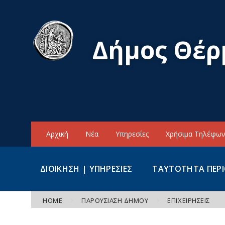
Skip
Skip
Skip
to
to
to
content
main
footer
navigation
Δήμος Θέρ
Αρχική
Νέα
Υπηρεσίες
Χρήσιμα Τηλέφω
ΔΙΟΙΚΗΣΗ | ΥΠΗΡΕΣΙΕΣ
ΤΑΥΤΟΤΗΤΑ ΠΕΡ
HOME
ΠΑΡΟΥΣΙΑΣΗ ΔΗΜΟΥ
ΕΠΙΧΕΙΡΉΣΕΙΣ