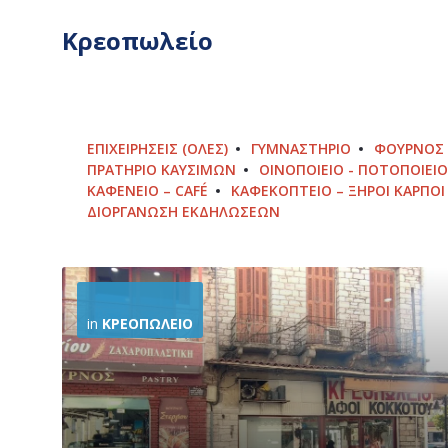
Κρεοπωλείο
ΕΠΙΧΕΙΡΉΣΕΙΣ (ΌΛΕΣ)
ΓΥΜΝΑΣΤΉΡΙΟ
ΦΟΎΡΝΟΣ 
ΠΡΑΤΉΡΙΟ ΚΑΥΣΊΜΩΝ
ΟΙΝΟΠΟΙΕΊΟ - ΠΟΤΟΠΟΙΕΊΟ
ΚΑΦΕΝΕΊΟ – CAFÉ
ΚΑΦΕΚΟΠΤΕΊΟ – ΞΗΡΟΊ ΚΑΡΠΟΊ
ΔΙΟΡΓΆΝΩΣΗ ΕΚΔΗΛΏΣΕΩΝ
More
Info
in
ΚΡΕΟΠΩΛΕΊΟ