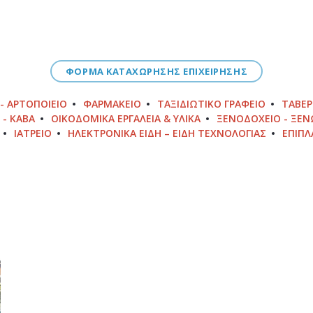
ΦΟΡΜΑ ΚΑΤΑΧΩΡΗΣΗΣ ΕΠΙΧΕΙΡΗΣΗΣ
- ΑΡΤΟΠΟΙΕΊΟ
ΦΑΡΜΑΚΕΊΟ
ΤΑΞΙΔΙΩΤΙΚΌ ΓΡΑΦΕΊΟ
ΤΑΒΈΡ
 - ΚΆΒΑ
ΟΙΚΟΔΟΜΙΚΆ ΕΡΓΑΛΕΊΑ & ΥΛΙΚΆ
ΞΕΝΟΔΟΧΕΊΟ - ΞΕ
ΙΑΤΡΕΊΟ
ΗΛΕΚΤΡΟΝΙΚΆ ΕΊΔΗ – ΕΊΔΗ ΤΕΧΝΟΛΟΓΊΑΣ
ΈΠΙΠΛ