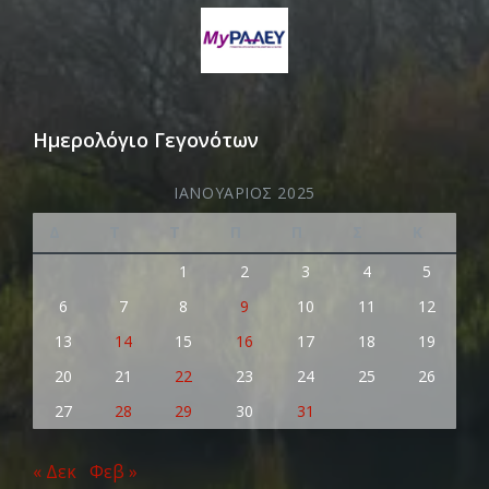
Ημερολόγιο Γεγονότων
ΙΑΝΟΥΆΡΙΟΣ 2025
Δ
Τ
Τ
Π
Π
Σ
Κ
1
2
3
4
5
6
7
8
9
10
11
12
13
14
15
16
17
18
19
20
21
22
23
24
25
26
27
28
29
30
31
« Δεκ
Φεβ »