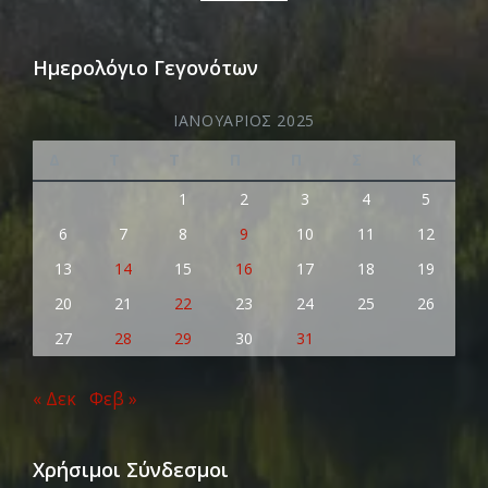
Ημερολόγιο Γεγονότων
ΙΑΝΟΥΆΡΙΟΣ 2025
Δ
Τ
Τ
Π
Π
Σ
Κ
1
2
3
4
5
6
7
8
9
10
11
12
13
14
15
16
17
18
19
20
21
22
23
24
25
26
27
28
29
30
31
« Δεκ
Φεβ »
Χρήσιμοι Σύνδεσμοι