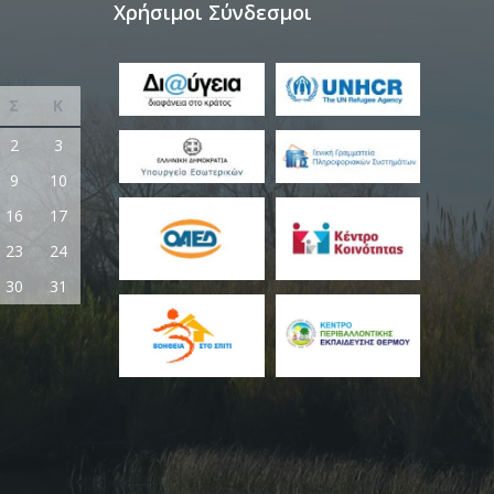
Χρήσιμοι Σύνδεσμοι
Σ
Κ
2
3
9
10
16
17
23
24
30
31