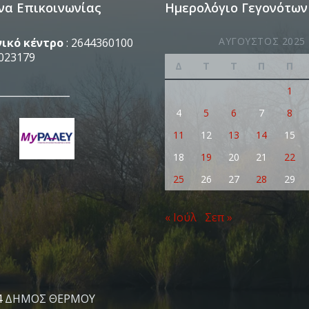
να Επικοινωνίας
Ημερολόγιο Γεγονότων
ΑΎΓΟΥΣΤΟΣ 2025
ικό κέντρο
: 2644360100
023179
Δ
Τ
Τ
Π
Π
_______________
1
4
5
6
7
8
11
12
13
14
15
18
19
20
21
22
25
26
27
28
29
« Ιούλ
Σεπ »
4
ΔΗΜΟΣ ΘΕΡΜΟΥ