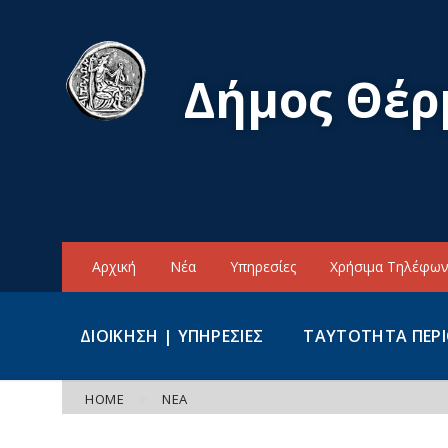
Skip
Skip
Skip
to
to
to
content
main
footer
navigation
Δήμος Θέρ
Αρχική
Νέα
Υπηρεσίες
Χρήσιμα Τηλέφω
ΔΙΟΙΚΗΣΗ | ΥΠΗΡΕΣΙΕΣ
ΤΑΥΤΟΤΗΤΑ ΠΕΡ
HOME
ΝΈΑ