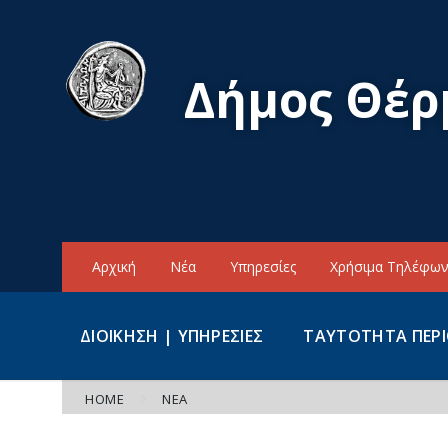
Skip
Skip
Skip
to
to
to
content
main
footer
navigation
Δήμος Θέρ
Αρχική
Νέα
Υπηρεσίες
Χρήσιμα Τηλέφω
ΔΙΟΙΚΗΣΗ | ΥΠΗΡΕΣΙΕΣ
ΤΑΥΤΟΤΗΤΑ ΠΕΡ
HOME
ΝΈΑ