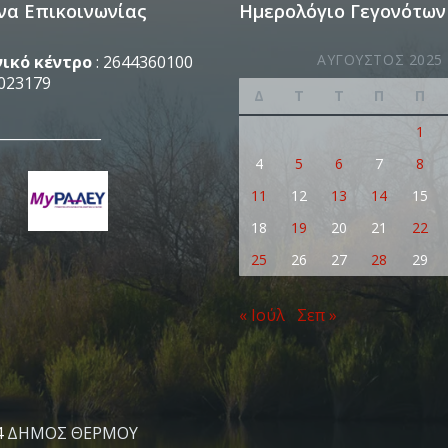
να Επικοινωνίας
Ημερολόγιο Γεγονότων
ΑΎΓΟΥΣΤΟΣ 2025
ικό κέντρο
: 2644360100
023179
Δ
Τ
Τ
Π
Π
_______________
1
4
5
6
7
8
11
12
13
14
15
18
19
20
21
22
25
26
27
28
29
« Ιούλ
Σεπ »
4
ΔΗΜΟΣ ΘΕΡΜΟΥ