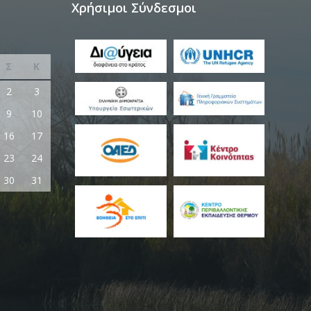
Χρήσιμοι Σύνδεσμοι
Σ
Κ
2
3
9
10
16
17
23
24
30
31