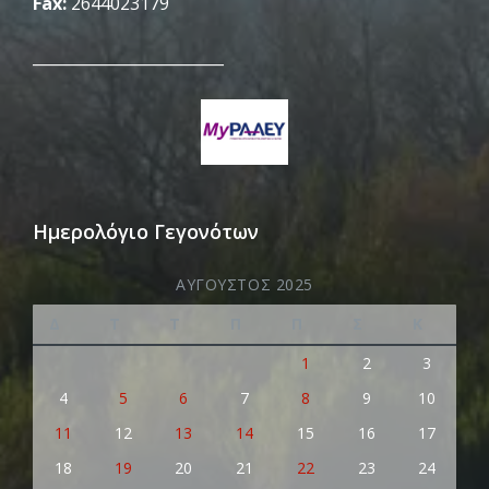
Fax:
2644023179
_________________________
Ημερολόγιο Γεγονότων
ΑΎΓΟΥΣΤΟΣ 2025
Δ
Τ
Τ
Π
Π
Σ
Κ
1
2
3
4
5
6
7
8
9
10
11
12
13
14
15
16
17
18
19
20
21
22
23
24