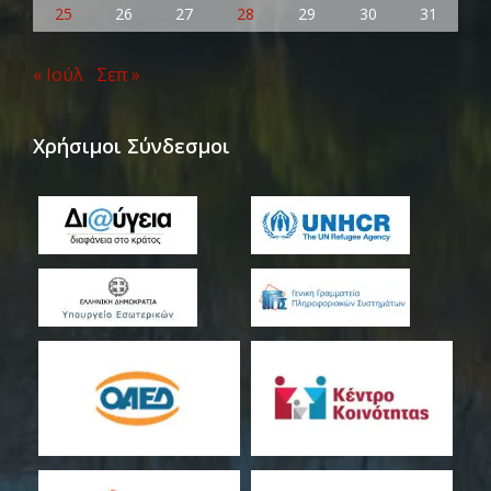
25
26
27
28
29
30
31
« Ιούλ
Σεπ »
Χρήσιμοι Σύνδεσμοι