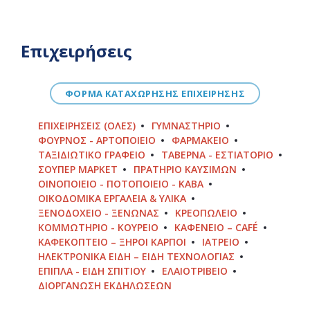
Επιχειρήσεις
ΦΟΡΜΑ ΚΑΤΑΧΩΡΗΣΗΣ ΕΠΙΧΕΙΡΗΣΗΣ
ΕΠΙΧΕΙΡΉΣΕΙΣ (ΌΛΕΣ)
ΓΥΜΝΑΣΤΉΡΙΟ
ΦΟΎΡΝΟΣ - ΑΡΤΟΠΟΙΕΊΟ
ΦΑΡΜΑΚΕΊΟ
ΤΑΞΙΔΙΩΤΙΚΌ ΓΡΑΦΕΊΟ
ΤΑΒΈΡΝΑ - ΕΣΤΙΑΤΌΡΙΟ
ΣΟΎΠΕΡ ΜΆΡΚΕΤ
ΠΡΑΤΉΡΙΟ ΚΑΥΣΊΜΩΝ
ΟΙΝΟΠΟΙΕΊΟ - ΠΟΤΟΠΟΙΕΊΟ - ΚΆΒΑ
ΟΙΚΟΔΟΜΙΚΆ ΕΡΓΑΛΕΊΑ & ΥΛΙΚΆ
ΞΕΝΟΔΟΧΕΊΟ - ΞΕΝΏΝΑΣ
ΚΡΕΟΠΩΛΕΊΟ
ΚΟΜΜΩΤΉΡΙΟ - ΚΟΥΡΕΊΟ
ΚΑΦΕΝΕΊΟ – CAFÉ
ΚΑΦΕΚΟΠΤΕΊΟ – ΞΗΡΟΊ ΚΑΡΠΟΊ
ΙΑΤΡΕΊΟ
ΗΛΕΚΤΡΟΝΙΚΆ ΕΊΔΗ – ΕΊΔΗ ΤΕΧΝΟΛΟΓΊΑΣ
ΈΠΙΠΛΑ - ΕΊΔΗ ΣΠΙΤΙΟΎ
ΕΛΑΙΟΤΡΙΒΕΊΟ
ΔΙΟΡΓΆΝΩΣΗ ΕΚΔΗΛΏΣΕΩΝ