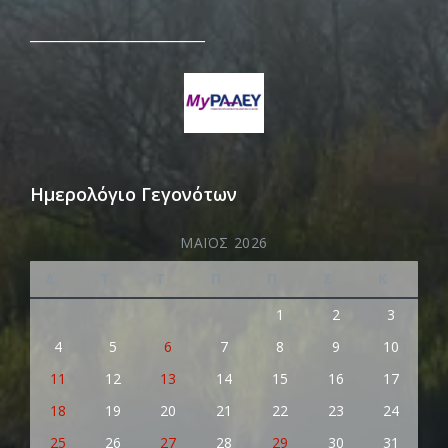
_________________________
Ημερολόγιο Γεγονότων
ΜΆΙΟΣ 2026
Δ
Τ
Τ
Π
Π
Σ
Κ
1
2
3
4
5
6
7
8
9
10
11
12
13
14
15
16
17
18
19
20
21
22
23
24
25
26
27
28
29
30
31